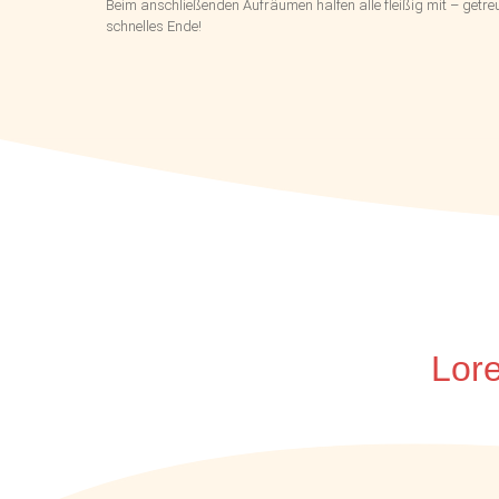
Beim anschließenden Aufräumen halfen alle fleißig mit – getre
schnelles Ende!
Lor