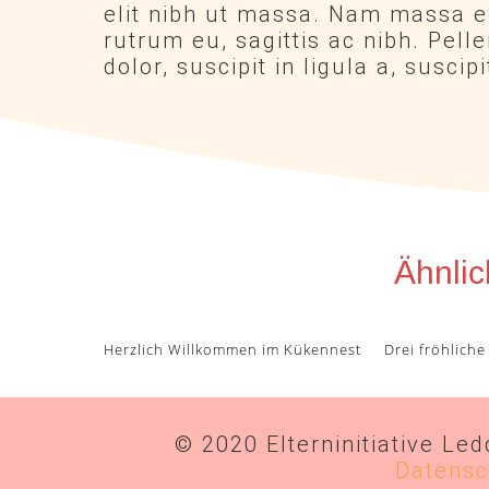
elit nibh ut massa. Nam massa er
rutrum eu, sagittis ac nibh. Pell
dolor, suscipit in ligula a, suscip
Ähnlic
Herzlich Willkommen im Kükennest
Drei fröhliche
© 2020 Elterninitiative Le
Datensc