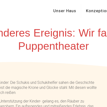
Unser Haus
Konzeptio
nderes Ereignis: Wir f
Puppentheater
inder: Die Schukis und Schukihelfer sahen die Geschichte
st die magische Krone und Glocke stahl. Mit diesen wollte
ich reißen.
 Unterstützung der Kinder- gelang es, den Räuber zu
uerobern. Ein aufregendes und mitreißendes Erlebnis, das