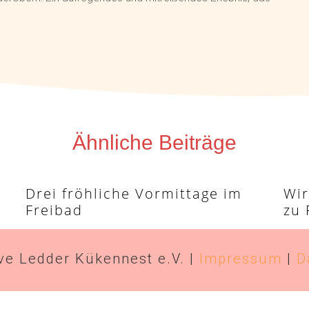
Ähnliche Beiträge
Drei fröhliche Vormittage im
Wir
Freibad
zu 
ive Ledder Kükennest e.V. |
Impressum
|
D