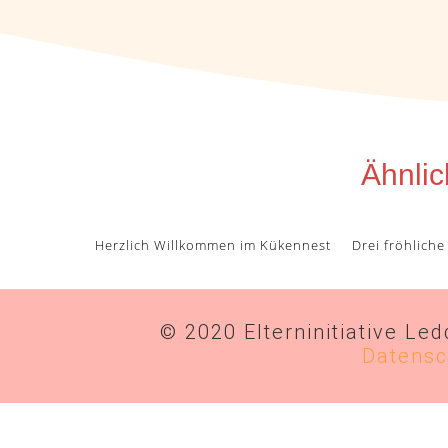
Ähnlic
Herzlich Willkommen im Kükennest
Drei fröhliche
© 2020 Elterninitiative Le
Datensc