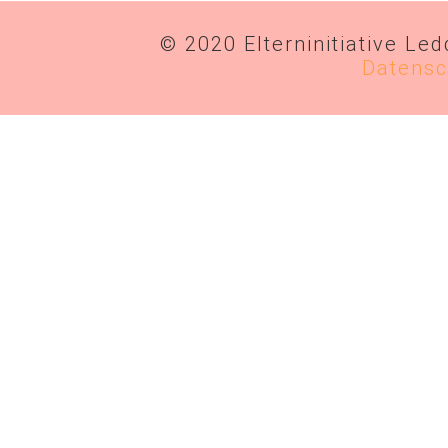
© 2020 Elterninitiative Le
Datensc