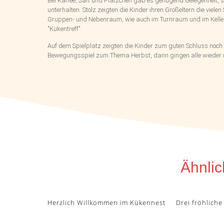
Bei Kaffee, Saft und Plätzchen gab es genügend Gelegenheit, 
unterhalten. Stolz zeigten die Kinder ihren Großeltern die vielen
Gruppen- und Nebenraum, wie auch im Turnraum und im Keller
"Kükentreff".
Auf dem Spielplatz zeigten die Kinder zum guten Schluss noch 
Bewegungsspiel zum Thema Herbst, dann gingen alle wieder
Ähnlic
Herzlich Willkommen im Kükennest
Drei fröhliche